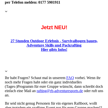
per Telefon melden: 0177 5901911
Jetzt NEU!
27 Stunden Outdoor Erlebnis - Survivalbogen bauen,
Adventure Skills und Packrafting
Hier gibts Infos!
Ihr habt Fragen? Schaut mal in unserem
FAQ
vorbei. Wenn ihr
noch mehr Fragen habt oder ein ganz individuelles
(Tages-)Programm für eure Gruppe wünscht, dann schreibt doch
einfach eine Mail an
rafting@rb-adventuresports.de
oder ruft uns
an.
Ihr seid nicht genug Personen für ein eigenes Raftboot, wollt
aber trotzdem ein spaßiges Event nur für eure Gruppe machen!?