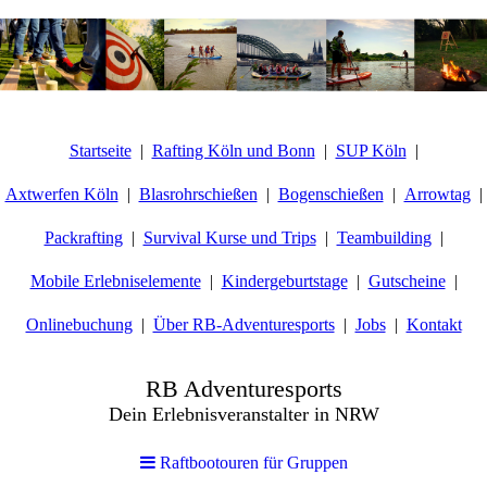
Startseite
Rafting Köln und Bonn
SUP Köln
Axtwerfen Köln
Blasrohrschießen
Bogenschießen
Arrowtag
Packrafting
Survival Kurse und Trips
Teambuilding
Mobile Erlebniselemente
Kindergeburtstage
Gutscheine
Onlinebuchung
Über RB-Adventuresports
Jobs
Kontakt
RB Adventuresports
Dein Erlebnisveranstalter in NRW
Raftbootouren für Gruppen