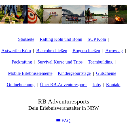
Startseite
Rafting Köln und Bonn
SUP Köln
Axtwerfen Köln
Blasrohrschießen
Bogenschießen
Arrowtag
Packrafting
Survival Kurse und Trips
Teambuilding
Mobile Erlebniselemente
Kindergeburtstage
Gutscheine
Onlinebuchung
Über RB-Adventuresports
Jobs
Kontakt
RB Adventuresports
Dein Erlebnisveranstalter in NRW
FAQ